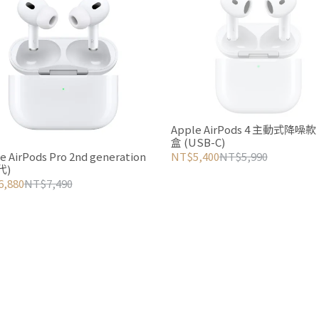
Apple AirPods 4 主動式降噪
盒 (USB-C)
e AirPods Pro 2nd generation
NT$5,400
NT$5,990
代)
,880
NT$7,490