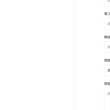
電
聯
問
問