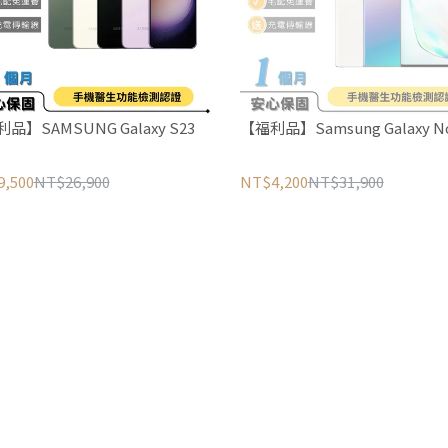
品】SAMSUNG Galaxy S23
【福利品】Samsung Galaxy No
,500
NT$26,900
NT$4,200
NT$31,900