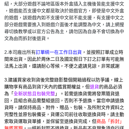
紹，大部分遊戲不論地區版本外盒插入主機後皆能支援中文
，遊戲能否支援中文都是取決於遊戲官方，即使是中文外盒
的遊戲，該遊戲內如不支援中文就不能支援，有支援中文之
部分遊戲需要進入到遊戲介面後才能調整為中文，請上網搜
尋切換教學或以官方公告為主，請勿因為自身不會切換為中
文為由而拆封後退貨。
2.本司廠出所有
訂單統一在工作日出貨
，並按照訂單成立時
間來出貨，因此於周休二日及國定假日下訂之訂單有可能無
法馬上出貨，還請耐心等候，不便之處請見諒，非常感謝
3.建議買家收到貨後完整錄影整個開箱過程以防爭議，線上
購物享有商品到貨7天內的鑑賞期權益，但
退貨
的商品必須
為「
全新狀態且包裝完整
」。若需退換貨需將發票隨貨退
回，且組合商品需整組退回，否則不予退換。當您申請退換
貨時，請保持商品、附件、贈品、包裝、及所附文件資料之
完整性並原包裝備妥，貨運公司前往收取退換貨時，請主動
索取貨運取貨單據，並保留至退換貨完成，但
商品「拆封」
無鑑賞期
，一經拆封恕不退換貨，新品有不良現象須自行送