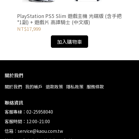
PlayStation PS5 Slim 遊戲主機 光碟版 (含手把
寶
*1副) + 遊戲片 高譚騎士 (中文版)
NT$17,999
NT
加入購物車
關於我們
關於我們
我的帳戶
退款政策
隱私政策
服務條款
聯絡資訊
客服專線：02-25958040
客服時間：12:00-21:00
信箱：service@kaou.com.tw