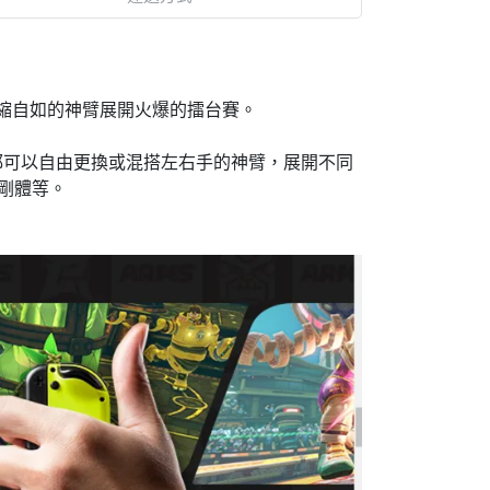
用伸縮自如的神臂展開火爆的擂台賽。
士都可以自由更換或混搭左右手的神臂，展開不同
、剛體等。