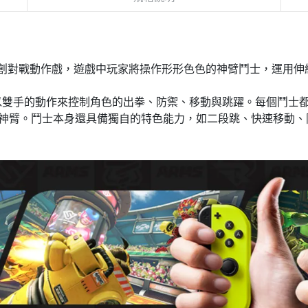
 打造的原創對戰動作戲，遊戲中玩家將操作形形色色的神臂鬥士，運
，直接以雙手的動作來控制角色的出拳、防禦、移動與跳躍。每個鬥
取得新的神臂。鬥士本身還具備獨自的特色能力，如二段跳、快速移動