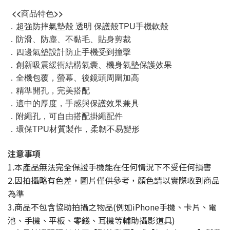
  <<商品特色>>
．超強防摔氣墊殼 透明 保護殼TPU手機軟殼
．防滑、防塵、不黏毛、貼身剪裁
．四邊氣墊設計防止手機受到撞擊
．創新吸震緩衝結構氣囊、機身氣墊保護效果
．全機包覆，螢幕、後鏡頭周圍加高
．精準開孔，完美搭配
．適中的厚度，手感與保護效果兼具
．附繩孔，可自由搭配掛繩配件
．環保TPU材質製作，柔韌不易變形
注意事項
1.本產品無法完全保證手機能在任何情況下不受任何損害
2.因拍攝略有色差，圖片僅供參考，顏色請以實際收到商品
為準
3.商品不包含協助拍攝之物品(例如iPhone手機、卡片、電
池、手機、平板、零錢、耳機等輔助攝影道具)