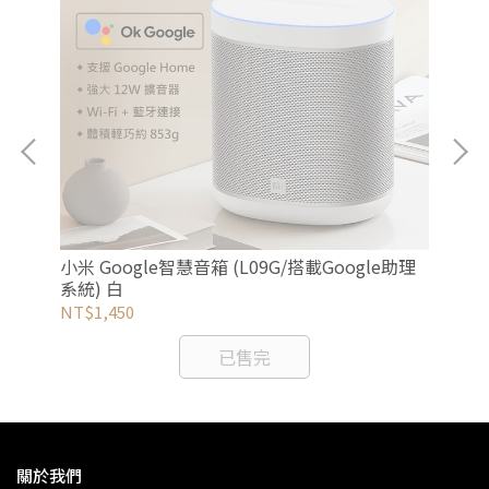
玻璃
小米 Google智慧音箱 (L09G/搭載Google助理
【S
系統) 白
保護
NT$1,450
NT
已售完
關於我們